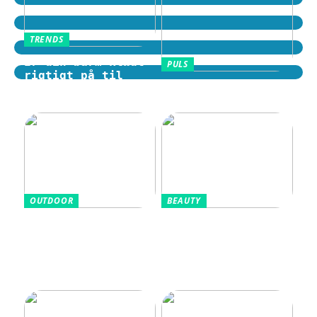
TRENDS
Er din barm klædt
PULS
rigtigt på til
Motion i hverdagen
tidens trends?
som en fast rutine
OUTDOOR
BEAUTY
Sådan vælger du en
Aluminiumsfri
cykelhjelm med god
deodorant: Når
beskyttelse
træning, velvære
og hverdag hænger
sammen