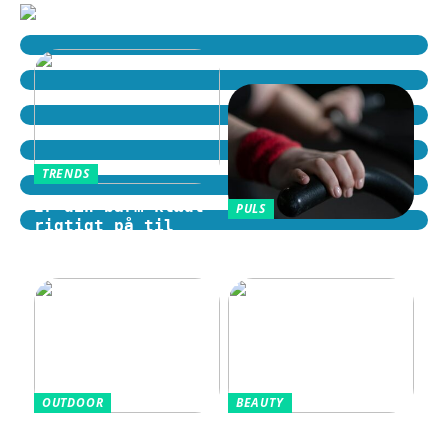
TRENDS
Er din barm klædt
PULS
rigtigt på til
Motion i hverdagen
tidens trends?
som en fast rutine
OUTDOOR
BEAUTY
Sådan vælger du en
Aluminiumsfri