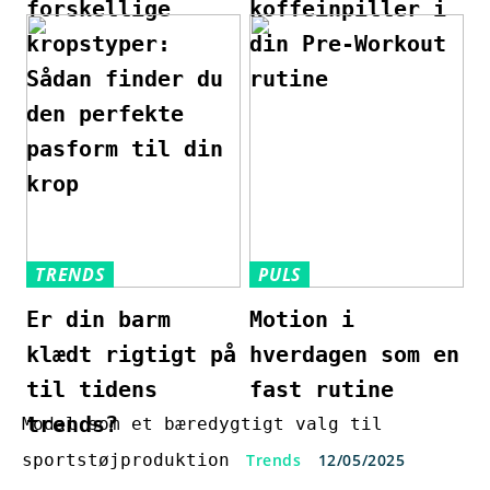
forskellige
koffeinpiller i
kropstyper:
din Pre-Workout
Sådan finder du
rutine
den perfekte
pasform til din
krop
TRENDS
PULS
Er din barm
Motion i
klædt rigtigt på
hverdagen som en
til tidens
fast rutine
trends?
Modal som et bæredygtigt valg til
sportstøjproduktion
Trends
12/05/2025