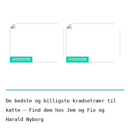
cykelhjelm med god
deodorant: Når
beskyttelse
træning, velvære
og hverdag hænger
sammen
OUTDOOR
OUTDOOR
Grundlæggende
De sundhedsmæssige
golfudtryk for
fordele ved at
nybegyndere
køre i golfvogn
De bedste og billigste kradsetræer til
katte – Find dem hos Jem og Fix og
Harald Nyborg