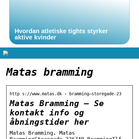
Hvordan atletiske tights styrker
aktive kvinder
Matas bramming
http s://www.matas.dk › bramming—storegade-23
Matas Bramming – Se
kontakt info og
åbningstider her
Matas Bramming. Matas
BrammingStoregade 236740 BrammingTlf.