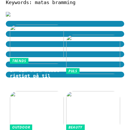
Keywords: matas bramming
TRENDS
Er din barm klædt
PULS
rigtigt på til
Motion i hverdagen
tidens trends?
som en fast rutine
OUTDOOR
BEAUTY