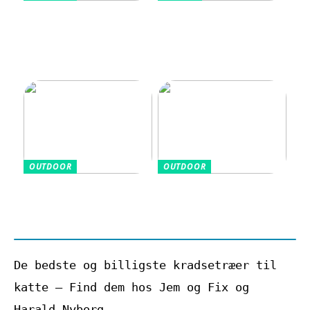
Sådan vælger du en
Aluminiumsfri
cykelhjelm med god
deodorant: Når
beskyttelse
træning, velvære
og hverdag hænger
sammen
OUTDOOR
OUTDOOR
Grundlæggende
De sundhedsmæssige
golfudtryk for
fordele ved at
nybegyndere
køre i golfvogn
De bedste og billigste kradsetræer til
katte – Find dem hos Jem og Fix og
Harald Nyborg