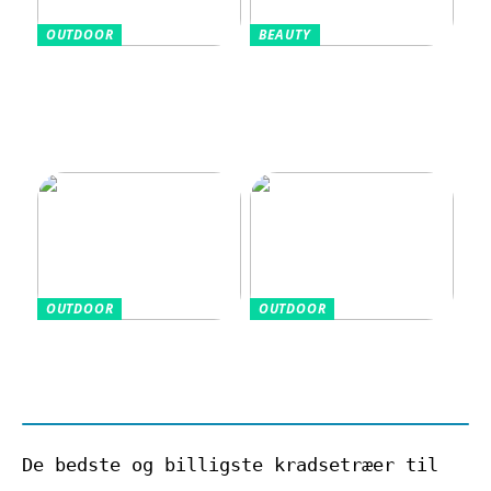
OUTDOOR
BEAUTY
Sådan vælger du en
Aluminiumsfri
cykelhjelm med god
deodorant: Når
beskyttelse
træning, velvære
og hverdag hænger
sammen
OUTDOOR
OUTDOOR
Grundlæggende
De sundhedsmæssige
golfudtryk for
fordele ved at
nybegyndere
køre i golfvogn
De bedste og billigste kradsetræer til