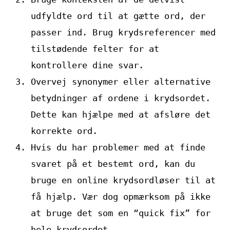
udfyldte ord til at gætte ord, der
passer ind. Brug krydsreferencer med
tilstødende felter for at
kontrollere dine svar.
Overvej synonymer eller alternative
betydninger af ordene i krydsordet.
Dette kan hjælpe med at afsløre det
korrekte ord.
Hvis du har problemer med at finde
svaret på et bestemt ord, kan du
bruge en online krydsordløser til at
få hjælp. Vær dog opmærksom på ikke
at bruge det som en “quick fix” for
hele krydsordet.