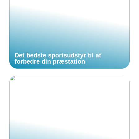
Det bedste sportsudstyr til at
forbedre din præstation