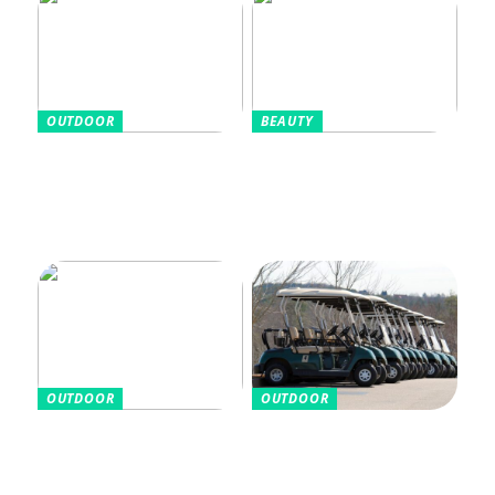
OUTDOOR
BEAUTY
Sådan vælger du en
Aluminiumsfri
cykelhjelm med god
deodorant: Når
beskyttelse
træning, velvære
og hverdag hænger
sammen
OUTDOOR
OUTDOOR
Grundlæggende
De sundhedsmæssige
golfudtryk for
fordele ved at
nybegyndere
køre i golfvogn