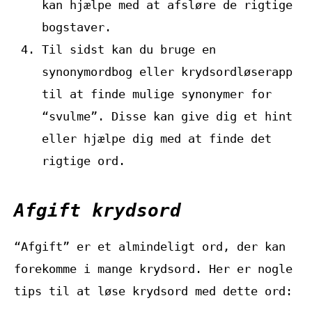
kan hjælpe med at afsløre de rigtige
bogstaver.
Til sidst kan du bruge en
synonymordbog eller krydsordløserapp
til at finde mulige synonymer for
“svulme”. Disse kan give dig et hint
eller hjælpe dig med at finde det
rigtige ord.
Afgift krydsord
“Afgift” er et almindeligt ord, der kan
forekomme i mange krydsord. Her er nogle
tips til at løse krydsord med dette ord: