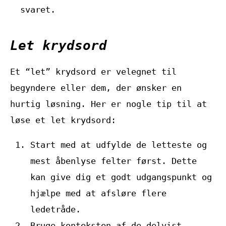
svaret.
Let krydsord
Et “let” krydsord er velegnet til
begyndere eller dem, der ønsker en
hurtig løsning. Her er nogle tip til at
løse et let krydsord:
Start med at udfylde de letteste og
mest åbenlyse felter først. Dette
kan give dig et godt udgangspunkt og
hjælpe med at afsløre flere
ledetråde.
Bruge konteksten af de delvist