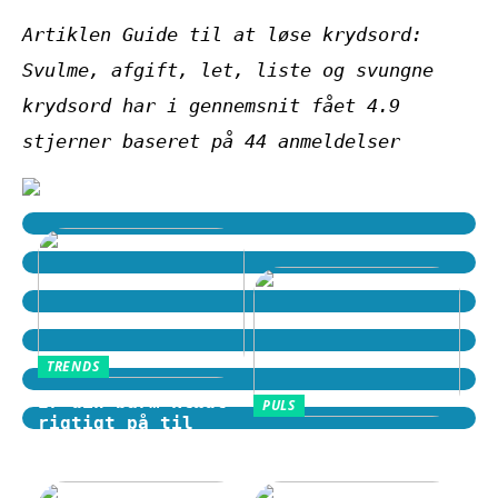
Artiklen Guide til at løse krydsord:
Svulme, afgift, let, liste og svungne
krydsord har i gennemsnit fået
4.9
stjerner baseret på
44
anmeldelser
TRENDS
Er din barm klædt
PULS
rigtigt på til
Motion i hverdagen
tidens trends?
som en fast rutine