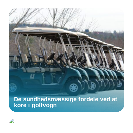
De sundhedsmæssige fordele ved at
køre i golfvogn