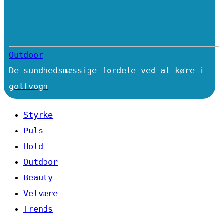
Outdoor
De sundhedsmæssige fordele ved at køre i
golfvogn
Styrke
Puls
Hold
Outdoor
Beauty
Velvære
Trends