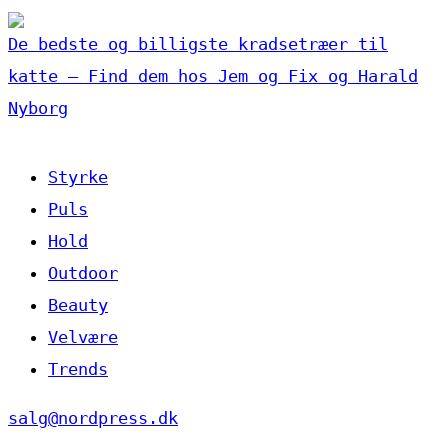
De bedste og billigste kradsetræer til
katte – Find dem hos Jem og Fix og Harald
Nyborg
Styrke
Puls
Hold
Outdoor
Beauty
Velvære
Trends
salg@nordpress.dk