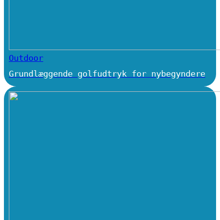
Outdoor
Grundlæggende golfudtryk for nybegyndere