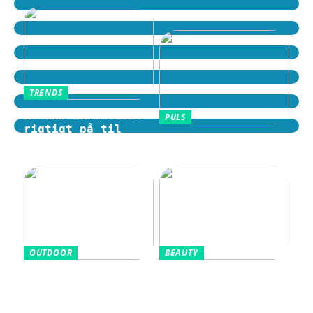
TRENDS
Er din barm klædt
PULS
rigtigt på til
Motion i hverdagen
tidens trends?
som en fast rutine
OUTDOOR
BEAUTY
Sådan vælger du en
Aluminiumsfri
cykelhjelm med god
deodorant: Når
beskyttelse
træning, velvære