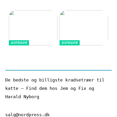
og hverdag hænger
sammen
OUTDOOR
OUTDOOR
Grundlæggende
De sundhedsmæssige
golfudtryk for
fordele ved at
nybegyndere
køre i golfvogn
De bedste og billigste kradsetræer til
katte – Find dem hos Jem og Fix og
Harald Nyborg
salg@nordpress.dk