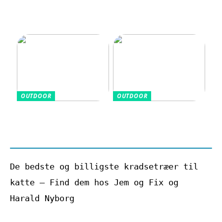
beskyttelse
træning, velvære
og hverdag hænger
sammen
OUTDOOR
OUTDOOR
Grundlæggende
De sundhedsmæssige
golfudtryk for
fordele ved at
nybegyndere
køre i golfvogn
De bedste og billigste kradsetræer til
katte – Find dem hos Jem og Fix og
Harald Nyborg