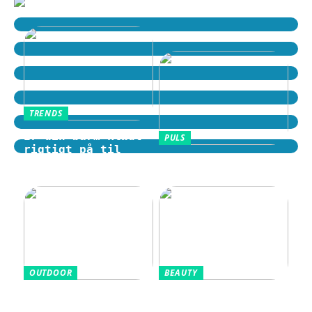
TRENDS
Er din barm klædt
PULS
rigtigt på til
Motion i hverdagen
tidens trends?
som en fast rutine
OUTDOOR
BEAUTY
Sådan vælger du en
Aluminiumsfri
cykelhjelm med god
deodorant: Når